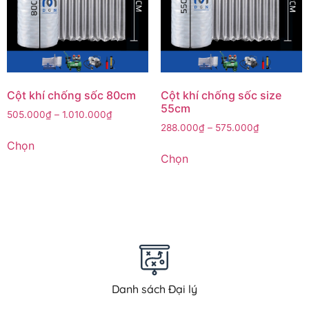
Cột khí chống sốc 80cm
Cột khí chống sốc size
55cm
505.000
₫
–
1.010.000
₫
288.000
₫
–
575.000
₫
Chọn
Chọn
Danh sách Đại lý