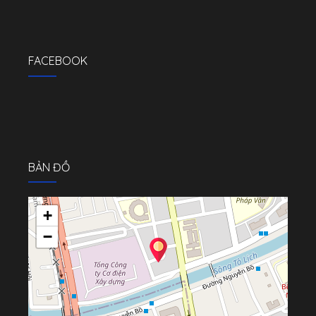
FACEBOOK
BẢN ĐỒ
+
−