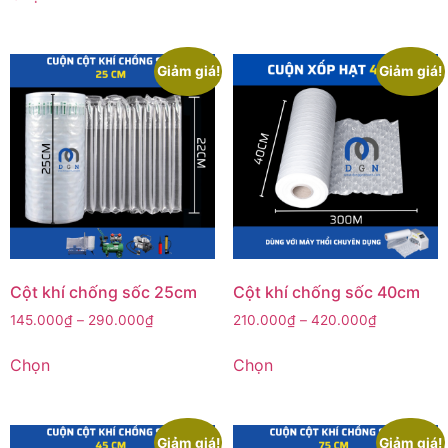
Giảm giá!
Giảm giá!
Cột khí chống sốc 25cm
Cột khí chống sốc 40cm
145.000
₫
–
290.000
₫
210.000
₫
–
420.000
₫
Chọn
Chọn
Giảm giá!
Giảm giá!