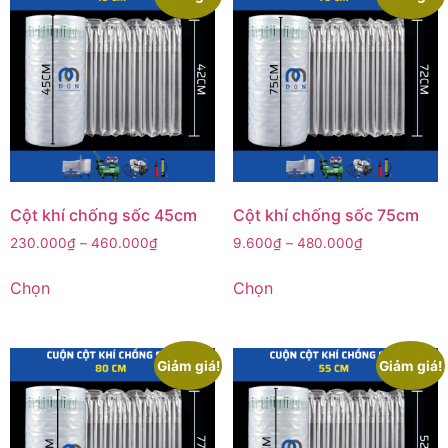
Cột khí chống sốc 45cm
Cột khí chống sốc 75cm
230.000
₫
–
460.000
₫
9.600
₫
–
480.000
₫
Chọn
Chọn
Giảm giá!
Giảm giá!