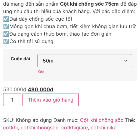
đã mang đến sản phẩm
Cột khí chống sốc 75cm
để đáp
ứng nhu cầu thị hiếu của khách hàng. Với các đặc điểm:
☑Dai dày chống sốc cực tốt
☑Mỏng gọn khi chưa bơm, tiết kiệm không gian lưu trữ
☑Đa dạng cách thức bơm, thao tác đơn giản
☑Có thể tái sử dụng
Cuộn dài
Xóa
530.000
₫
480.000
₫
Thêm vào giỏ hàng
SKU:
Không áp dụng
Danh mục:
Cột khí chống sốc
Thẻ:
cotkhi
,
cotkhichongsoc
,
cotkhigiare
,
cọtkhimika