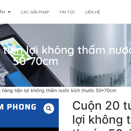
ẨM
CÁC GIẢI PHÁP
TIN TỨC
LIÊN HỆ
 tiện lợi không thấm nướ
50*70cm
 hàng tiện lợi không thấm nước kích thước 50*70cm
Cuộn 20 tú
lợi không 