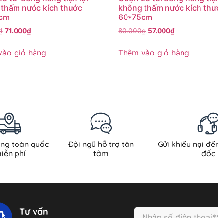
thấm nước kích thước
không thấm nước kích thư
cm
60*75cm
₫
71.000
₫
80.000
₫
57.000
₫
vào giỏ hàng
Thêm vào giỏ hàng
àng toàn quốc
Đội ngũ hỗ trợ tận
Gửi khiếu nại đế
iễn phí
tâm
đốc
Tư vấn