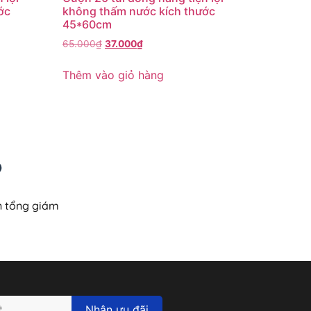
ớc
không thấm nước kích thước
45*60cm
65.000
₫
37.000
₫
Thêm vào giỏ hàng
n tổng giám
Nhận ưu đãi