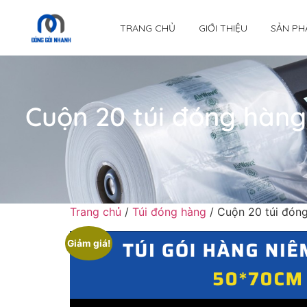
TRANG CHỦ
GIỚI THIỆU
SẢN PH
Cuộn 20 túi đóng hàng
Trang chủ
/
Túi đóng hàng
/ Cuộn 20 túi đóng
Giảm giá!