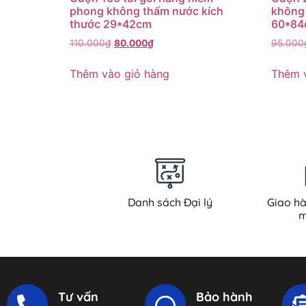
phong không thấm nước kích
không 
thước 29*42cm
60*84
110.000
₫
80.000
₫
95.000
Thêm vào giỏ hàng
Thêm 
Danh sách Đại lý
Giao h
m
Tư vấn
Bảo hành