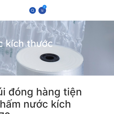
0
c kích thước
i đóng hàng tiện
thấm nước kích