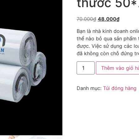
thước 50
70.000
₫
48.000
₫
Bạn là nhà kinh doanh onl
thể nào bỏ qua sản phẩm t
được. Việc sử dụng các lo
đã không còn chỗ đứng trê
Thêm vào giỏ h
Danh mục:
Túi đóng hàng