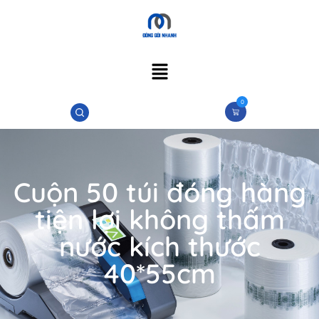
0
Cuộn 50 túi đóng hàng
tiện lợi không thấm
nước kích thước
40*55cm