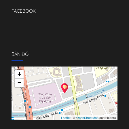
FACEBOOK
BẢN ĐỒ
+
−
Leaflet
| ©
OpenStreetMap
contributors