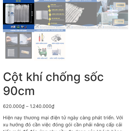
Cột khí chống sốc
90cm
620.000
₫
–
1.240.000
₫
Hiện nay thương mại điện tử ngày càng phát triển. Với
xu hướng đó cần việc đóng gói cần phải nâng cấp cải