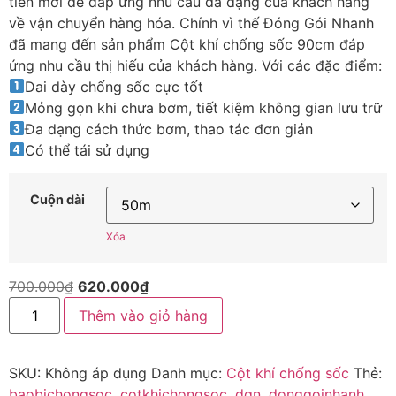
tiến mới để đáp ứng nhu cầu đa dạng của khách hàng
về vận chuyển hàng hóa. Chính vì thế Đóng Gói Nhanh
đã mang đến sản phẩm Cột khí chống sốc 90cm đáp
ứng nhu cầu thị hiếu của khách hàng. Với các đặc điểm:
Dai dày chống sốc cực tốt
Mỏng gọn khi chưa bơm, tiết kiệm không gian lưu trữ
Đa dạng cách thức bơm, thao tác đơn giản
Có thể tái sử dụng
Cuộn dài
Xóa
700.000
₫
620.000
₫
Thêm vào giỏ hàng
SKU:
Không áp dụng
Danh mục:
Cột khí chống sốc
Thẻ:
baobichongsoc
,
cotkhichongsoc
,
dgn
,
donggoinhanh
,