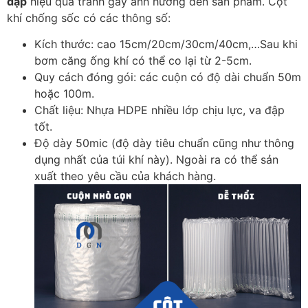
đập
hiệu quả tránh gây ảnh hưởng đến sản phẩm. Cột
khí chống sốc có các thông số:
Kích thước: cao 15cm/20cm/30cm/40cm,…Sau khi
bơm căng ống khí có thể co lại từ 2-5cm.
Quy cách đóng gói: các cuộn có độ dài chuẩn 50m
hoặc 100m.
Chất liệu: Nhựa HDPE nhiều lớp chịu lực, va đập
tốt.
Độ dày 50mic (độ dày tiêu chuẩn cũng như thông
dụng nhất của túi khí này). Ngoài ra có thể sản
xuất theo yêu cầu của khách hàng.