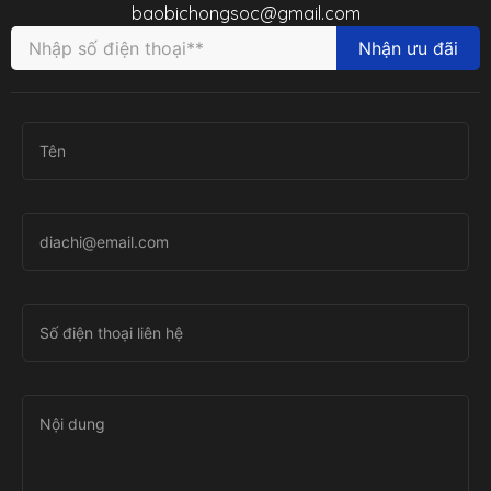
baobichongsoc@gmail.com
Nhận ưu đãi