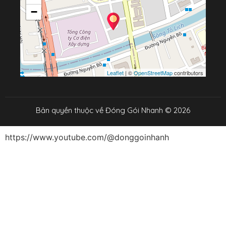
−
Leaflet
| ©
OpenStreetMap
contributors
Bản quyền thuộc về Đóng Gói Nhanh © 2026
https://www.youtube.com/@donggoinhanh