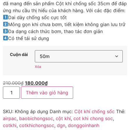
đã mang đến sản phẩm Cột khí chống sốc 35cm để đáp
ứng nhu cầu thị hiếu của khách hàng. Với các đặc điểm:
Dai dày chống sốc cực tốt
Mỏng gọn khi chưa bơm, tiết kiệm không gian lưu trữ
Đa dạng cách thức bơm, thao tác đơn giản
Có thể tái sử dụng
Cuộn dài
Xóa
210.000
₫
180.000
₫
Thêm vào giỏ hàng
SKU:
Không áp dụng
Danh mục:
Cột khí chống sốc
Thẻ:
airpac
,
baobichongsoc
,
cột khí
,
cot khi chong soc
,
cotkhi
,
cotkhichongsoc
,
dgn
,
donggoinhanh