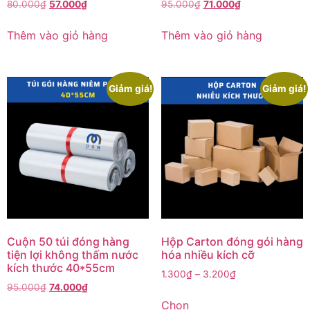
80.000
₫
57.000
₫
95.000
₫
71.000
₫
Thêm vào giỏ hàng
Thêm vào giỏ hàng
Giảm giá!
Giảm giá!
Cuộn 50 túi đóng hàng
Hộp Carton đóng gói hàng
tiện lợi không thấm nước
hóa nhiều kích cỡ
kích thước 40*55cm
1.300
₫
–
3.200
₫
95.000
₫
74.000
₫
Chọn