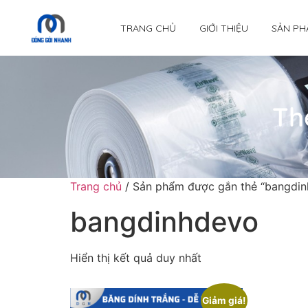
TRANG CHỦ
GIỚI THIỆU
SẢN PH
Th
Trang chủ
/ Sản phẩm được gắn thẻ “bangdi
bangdinhdevo
Hiển thị kết quả duy nhất
Giảm giá!