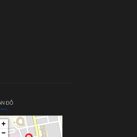
ẢN ĐỒ
+
−