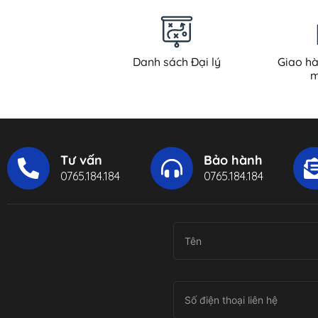
Danh sách Đại lý
Giao h
m
Tư vấn
Bảo hành
0765.184.184
0765.184.184