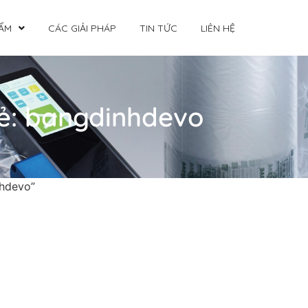
ẨM
CÁC GIẢI PHÁP
TIN TỨC
LIÊN HỆ
ẻ:
bangdinhdevo
nhdevo”