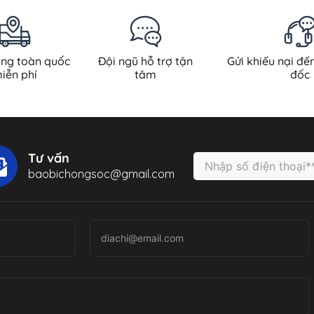
àng toàn quốc
Đội ngũ hỗ trợ tận
Gửi khiếu nại đế
iễn phí
tâm
đốc
Tư vấn
baobichongsoc@gmail.com