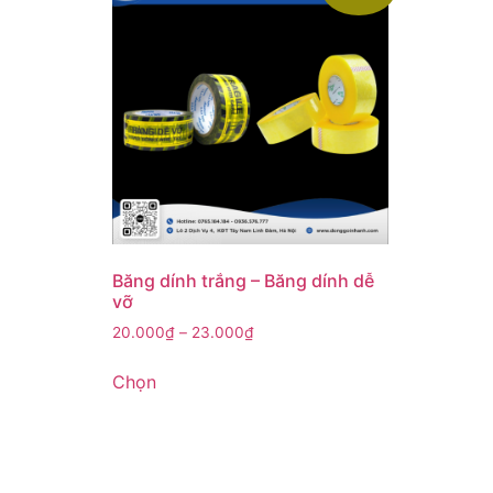
Băng dính trắng – Băng dính dễ
vỡ
20.000
₫
–
23.000
₫
Chọn