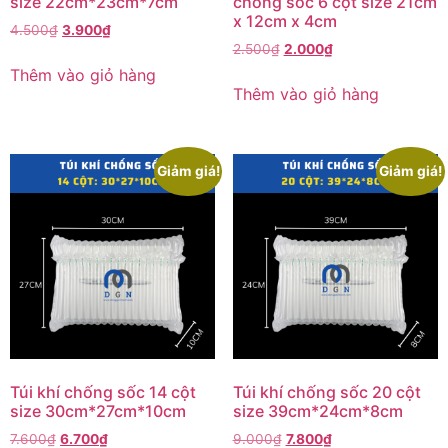
size 22cm*23cm*7cm
chống sốc 6 cột size 21cm
x 12cm x 4cm
4.500
₫
3.900
₫
2.500
₫
2.000
₫
Thêm vào giỏ hàng
Thêm vào giỏ hàng
Giảm giá!
Giảm giá!
Túi khí chống sốc 14 cột
Túi khí chống sốc 20 cột
size 30cm*27cm*10cm
size 39cm*24cm*8cm
7.600
₫
6.700
₫
9.000
₫
7.800
₫