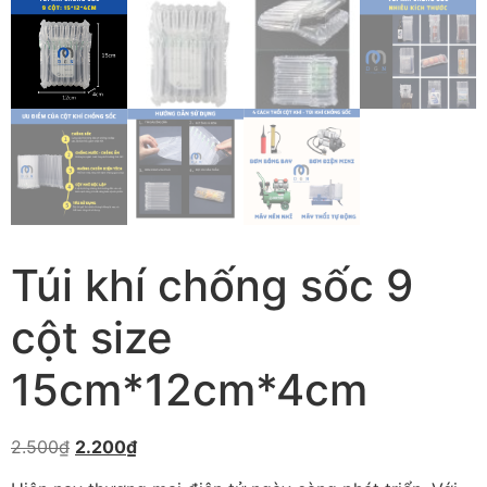
Túi khí chống sốc 9
cột size
15cm*12cm*4cm
2.500
₫
2.200
₫