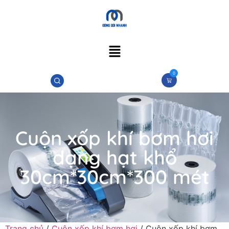
0
Cuộn xốp khí bơm hơi
dạng hạt khổ
30cm*30cm*300 mét
Trang chủ
/
Cuộn xốp khí bơm hơi
/ Cuộn xốp khí bơm