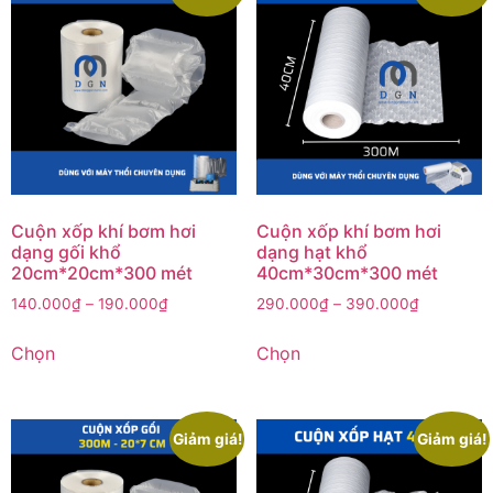
Cuộn xốp khí bơm hơi
Cuộn xốp khí bơm hơi
dạng gối khổ
dạng hạt khổ
20cm*20cm*300 mét
40cm*30cm*300 mét
140.000
₫
–
190.000
₫
290.000
₫
–
390.000
₫
Chọn
Chọn
Giảm giá!
Giảm giá!