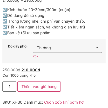
210.000
₫
–
290.000
₫
☑Kích thước 20*20cm/300m (cuộn)
☑Dễ dàng để sử dụng
☑ Trọng lượng nhẹ, chi phí vận chuyển thấp.
☑Tiết kiệm ngân sách, và không gian lưu trữ
☑Bảo vệ tối ưu sản phẩm
Độ dày phôi
Xóa
250.000
₫
210.000
₫
Còn 1000 trong kho
Thêm vào giỏ hàng
SKU:
XH30
Danh mục:
Cuộn xốp khí bơm hơi