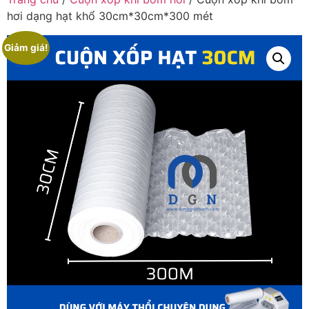
hơi dạng hạt khổ 30cm*30cm*300 mét
Giảm giá!