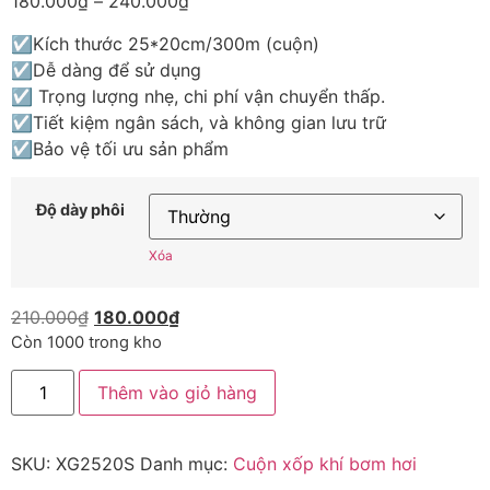
180.000
₫
–
240.000
₫
☑Kích thước 25*20cm/300m (cuộn)
☑Dễ dàng để sử dụng
☑ Trọng lượng nhẹ, chi phí vận chuyển thấp.
☑Tiết kiệm ngân sách, và không gian lưu trữ
☑Bảo vệ tối ưu sản phẩm
Độ dày phôi
Xóa
210.000
₫
180.000
₫
Còn 1000 trong kho
Thêm vào giỏ hàng
SKU:
XG2520S
Danh mục:
Cuộn xốp khí bơm hơi