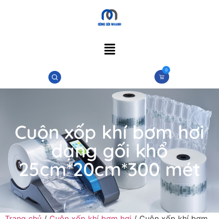
0
Cuộn xốp khí bơm hơi
dạng gối khổ
25cm*20cm*300 mét
Trang chủ
/
Cuộn xốp khí bơm hơi
/ Cuộn xốp khí bơm